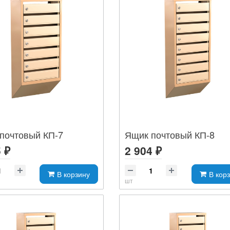
почтовый КП-7
Ящик почтовый КП-8
 ₽
2 904 ₽
В корзину
В кор
шт