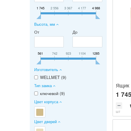
1 745
2 556
3 367
4 177
4 988
Высота, мм
От
До
561
742
923
1104
1285
Изготовитель
WELLMET (
9
)
Ящик 
Тип замка
1 745
ключевой (
9
)
Цвет корпуса
шт
Цвет дверей