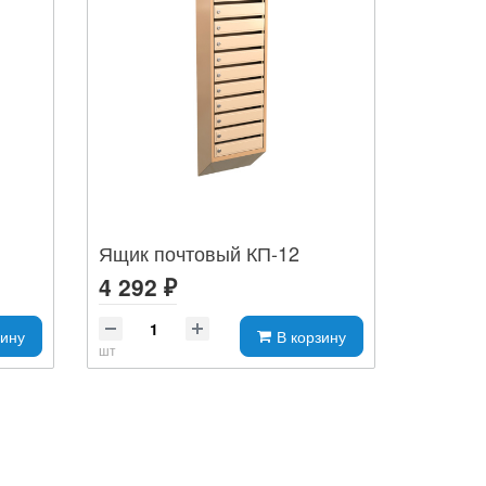
Ящик почтовый КП-12
4 292 ₽
зину
В корзину
шт