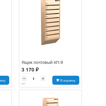
Ящик почтовый КП-9
3 170 ₽
зину
В корзину
шт