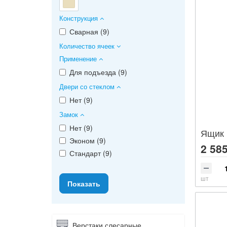
Конструкция
Сварная (
9
)
Количество ячеек
Применение
Для подъезда (
9
)
Двери со стеклом
Нет (
9
)
Замок
Нет (
9
)
Ящик 
Эконом (
9
)
2 585
Стандарт (
9
)
шт
Верстаки слесарные