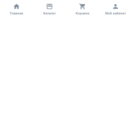
Главная
Каталог
Корзина
Мой кабинет
Помощь покупателю
Как оформить заказ?
Условия доставки
Самовывоз
Способы оплаты
Информация
Гарантия
Статьи и обзоры
Обратная связь
Регистрация на сайте