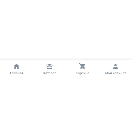
Главная
Каталог
Корзина
Мой кабинет
Помощь покупателю
Как оформить заказ?
Условия доставки
Самовывоз