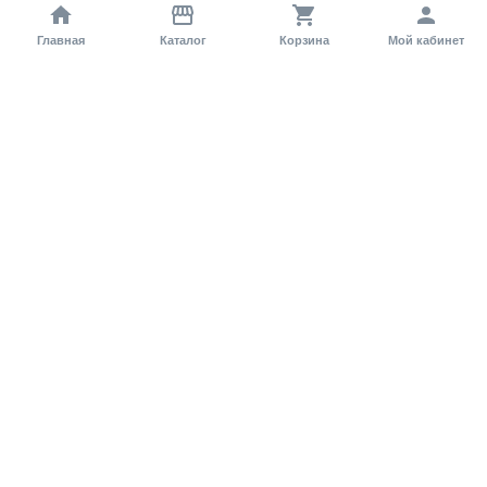
Главная
Каталог
Корзина
Мой кабинет
Помощь покупателю
Как оформить заказ?
Условия доставки
Самовывоз
Способы оплаты
Информация
Гарантия
Статьи и обзоры
Обратная связь
Регистрация на сайте