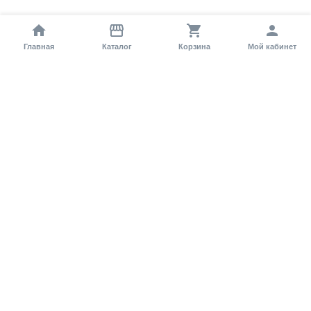
Главная
Каталог
Корзина
Мой кабинет
Помощь покупателю
Как оформить заказ?
Условия доставки
Самовывоз
Способы оплаты
Информация
Гарантия
Статьи и обзоры
Обратная связь