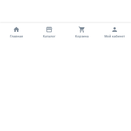
Главная
Каталог
Корзина
Мой кабинет
Помощь покупателю
Как оформить заказ?
Условия доставки
Самовывоз
Способы оплаты
Информация
Гарантия