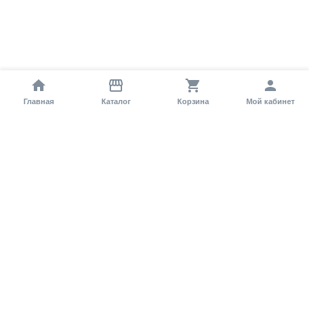
Главная
Каталог
Корзина
Мой кабинет
Помощь покупателю
Как оформить заказ?
Условия доставки
Самовывоз
Способы оплаты
Информация