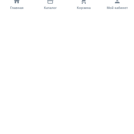
Главная
Каталог
Корзина
Мой кабинет
Помощь покупателю
Как оформить заказ?
Условия доставки
Самовывоз
Способы оплаты
Информация
Гарантия
Статьи и обзоры
Обратная связь
Регистрация на сайте