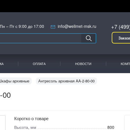
+7 (499
Пн – Пт с 9:00 до 17:00
info@wellmet-msk.ru
Заказ
КА
ОПЛАТА
НОВОСТИ
КОМП
Шкафы архивные
Антресоль архивная AA-2-80-00
-00
Коротко о товаре
Высота, мм
800