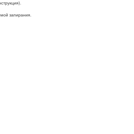
струкция).
емой запирания.