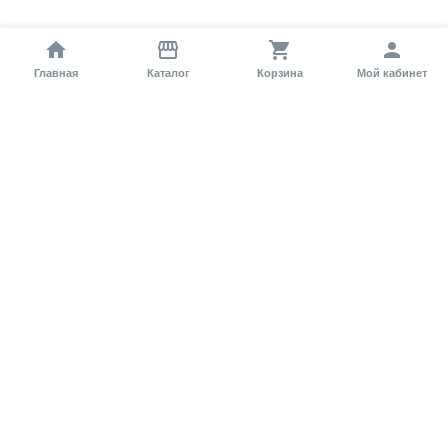
Главная
Каталог
Корзина
Мой кабинет
Помощь покупателю
Как оформить заказ?
Условия доставки
Самовывоз
Способы оплаты
Информация
Гарантия
Статьи и обзоры
Обратная связь