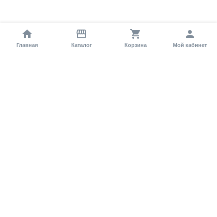
Главная
Каталог
Корзина
Мой кабинет
Помощь покупателю
Как оформить заказ?
Условия доставки
Самовывоз
Способы оплаты
Информация
Гарантия
Статьи и обзоры