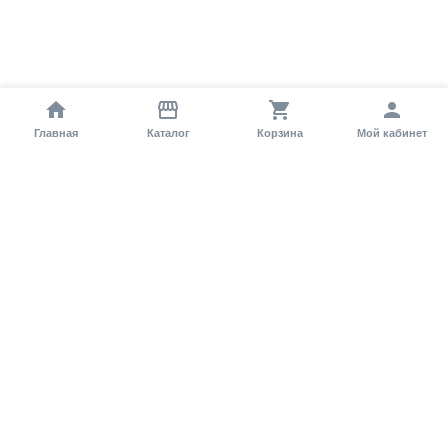
Главная
Каталог
Корзина
Мой кабинет
Помощь покупателю
Как оформить заказ?
Условия доставки
Самовывоз
Способы оплаты
Информация
Гарантия