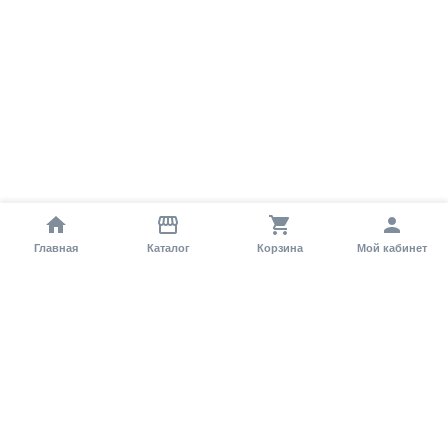
Главная
Каталог
Корзина
Мой кабинет
Помощь покупателю
Как оформить заказ?
Условия доставки
Самовывоз