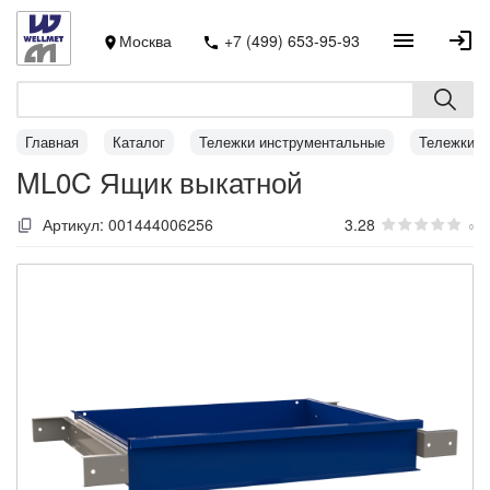
Москва
+7 (499) 653-95-93
Главная
Каталог
Тележки инструментальные
Тележки M
ML0C Ящик выкатной
Артикул:
001444006256
3.28
0