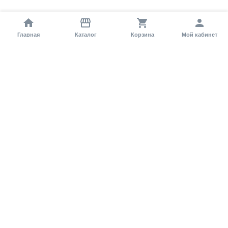
Главная
Каталог
Корзина
Мой кабинет
Помощь покупателю
Как оформить заказ?
Условия доставки
Самовывоз
Способы оплаты
Информация
Гарантия
Статьи и обзоры
Обратная связь