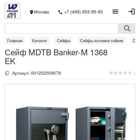
Москва
+7 (499) 653-95-93
Главная
Каталог
Сейфы
Сейфы взломостойкие
Сей
Сейф MDTB Banker-M 1368
EK
Артикул:
001252009678
0