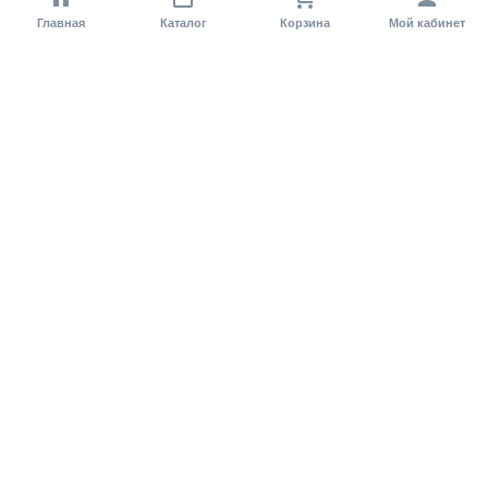
Главная
Каталог
Корзина
Мой кабинет
Помощь покупателю
Как оформить заказ?
Условия доставки
Самовывоз
Способы оплаты
Информация
Гарантия
Статьи и обзоры
Обратная связь
Регистрация на сайте