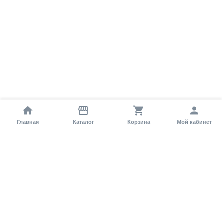
Главная
Каталог
Корзина
Мой кабинет
Помощь покупателю
Как оформить заказ?
Условия доставки
Самовывоз