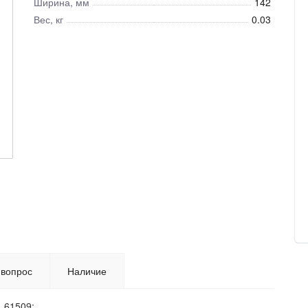
Ширина, мм
142
Вес, кг
0.03
 вопрос
Наличие
, 61509;