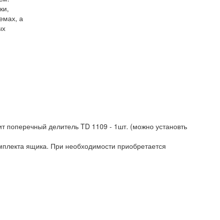
ки,
емах, а
ых
ит поперечный делитель TD 1109 - 1шт. (можно установть
омплекта ящика. При необходимости приобретается