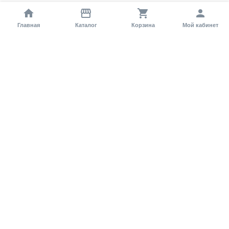
Главная
Каталог
Корзина
Мой кабинет
Помощь покупателю
Как оформить заказ?
Условия доставки
Самовывоз
Способы оплаты
Информация
Гарантия
Статьи и обзоры
Обратная связь
Регистрация на сайте