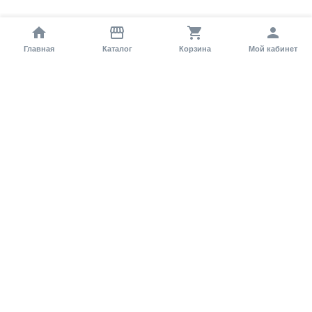
Главная
Каталог
Корзина
Мой кабинет
Помощь покупателю
Как оформить заказ?
Условия доставки
Самовывоз
Способы оплаты
Информация
Гарантия
Статьи и обзоры
Обратная связь