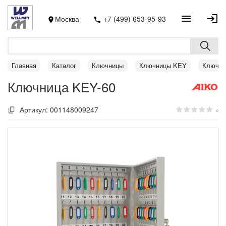
Москва
+7 (499) 653-95-93
Главная
Каталог
Ключницы
Ключницы KEY
Ключни
Ключница KEY-60
Артикул:
001148009247
0