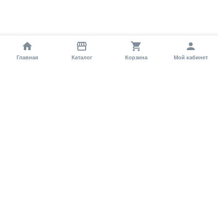
Главная
Каталог
Корзина
Мой кабинет
Помощь покупателю
Как оформить заказ?
Условия доставки
Самовывоз
Способы оплаты
Информация
Гарантия