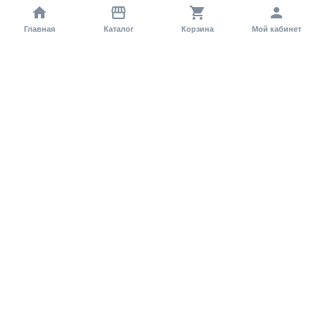
Главная
Каталог
Корзина
Мой кабинет
Помощь покупателю
Как оформить заказ?
Условия доставки
Самовывоз
Способы оплаты
Информация
Гарантия
Статьи и обзоры
Обратная связь
Регистрация на сайте