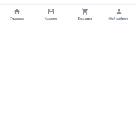
Главная
Каталог
Корзина
Мой кабинет
Помощь покупателю
Как оформить заказ?
Условия доставки
Самовывоз
Способы оплаты
Информация
Гарантия
Статьи и обзоры
Обратная связь