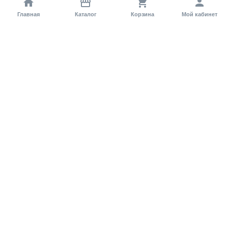
Главная
Каталог
Корзина
Мой кабинет
Помощь покупателю
Как оформить заказ?
Условия доставки
Самовывоз
Способы оплаты
Информация
Гарантия
Статьи и обзоры
Обратная связь
Регистрация на сайте