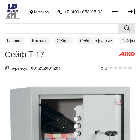
Москва
+7 (499) 653-95-93
Главная
Каталог
Сейфы
Сейфы офисные
Сейфы AI
Сейф T-17
Артикул:
001252001281
3.3
0