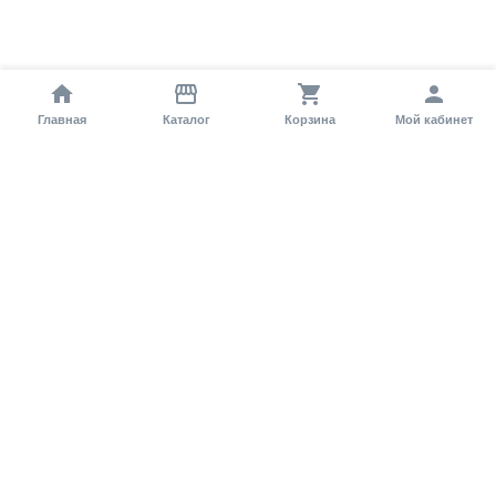
Главная
Каталог
Корзина
Мой кабинет
Помощь покупателю
Как оформить заказ?
Условия доставки
Самовывоз
Способы оплаты
Информация
Гарантия
Статьи и обзоры