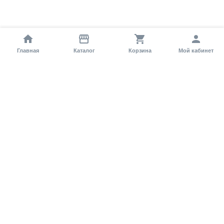
Главная
Каталог
Корзина
Мой кабинет
Помощь покупателю
Как оформить заказ?
Условия доставки
Самовывоз
Способы оплаты
Информация
Гарантия
Статьи и обзоры