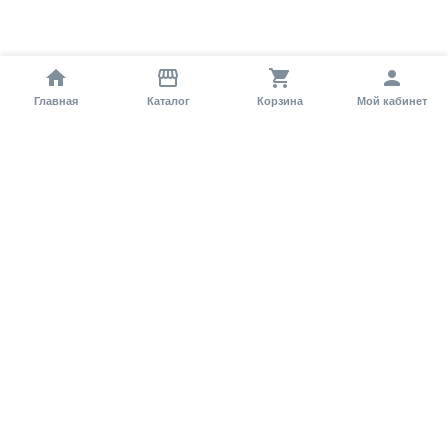
Главная
Каталог
Корзина
Мой кабинет
Помощь покупателю
Как оформить заказ?
Условия доставки
Самовывоз
Способы оплаты
Информация
Гарантия
Статьи и обзоры