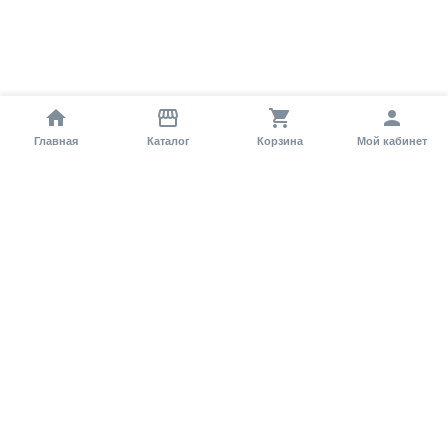
Главная
Каталог
Корзина
Мой кабинет
Помощь покупателю
Как оформить заказ?
Условия доставки
Самовывоз
Способы оплаты
Информация
Гарантия